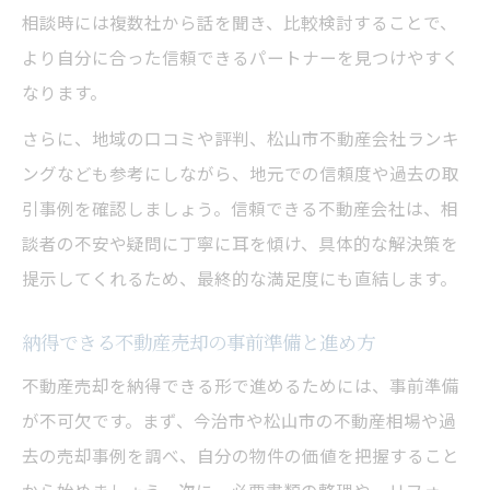
相談時には複数社から話を聞き、比較検討することで、
不動産売却で避けるべき業者の見分け方
より自分に合った信頼できるパートナーを見つけやすく
口コミや評判を活かした相談先選びの方法
なります。
不動産売却で聞くべき質問とその意義
さらに、地域の口コミや評判、松山市不動産会社ランキ
相談先選びで大切な比較ポイントと注意点
ングなども参考にしながら、地元での信頼度や過去の取
地元実績を重視した安心の売却相談体験とは
引事例を確認しましょう。信頼できる不動産会社は、相
不動産売却で地元実績が重要視される理由
談者の不安や疑問に丁寧に耳を傾け、具体的な解決策を
地元密着の不動産売却相談で得られる安心
提示してくれるため、最終的な満足度にも直結します。
感
過去の売却事例が信頼できる相談に繋がる
納得できる不動産売却の事前準備と進め方
理由
不動産売却を納得できる形で進めるためには、事前準備
口コミが示す地元不動産売却相談のメリッ
が不可欠です。まず、今治市や松山市の不動産相場や過
ト
去の売却事例を調べ、自分の物件の価値を把握すること
不動産売却の実績で選ぶ安心の相談先選び