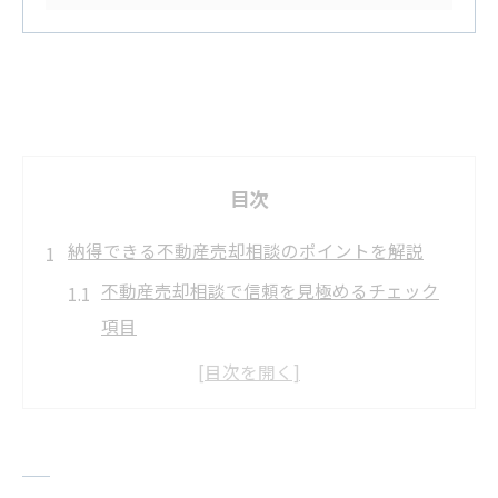
目次
納得できる不動産売却相談のポイントを解説
不動産売却相談で信頼を見極めるチェック
項目
納得できる不動産売却の事前準備と進め方
不動産売却でよくある相談内容とその対策
法
業者選びで失敗しない不動産売却の判断基