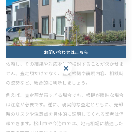
けでなく、将来の住まいや資産活用まで見据えた提案を
してくれる業者は、安心して任せられる傾向がありま
す。
査定結果や対応で比較する不動産売却のコツ
お問い合わせはこちら
不動産売却を成功させるためには、複数の業者に査定を
依頼し、その結果や対応を比較検討することが欠かせま
せん。査定額だけでなく、査定根拠や説明内容、相談時
の姿勢など、総合的に判断しましょう。
例えば、査定額が高すぎる場合でも、根拠が曖昧な場合
は注意が必要です。逆に、現実的な査定とともに、売却
時のリスクや注意点を具体的に説明してくれる業者は信
頼できます。松山市や今治市では、地元相場に精通した