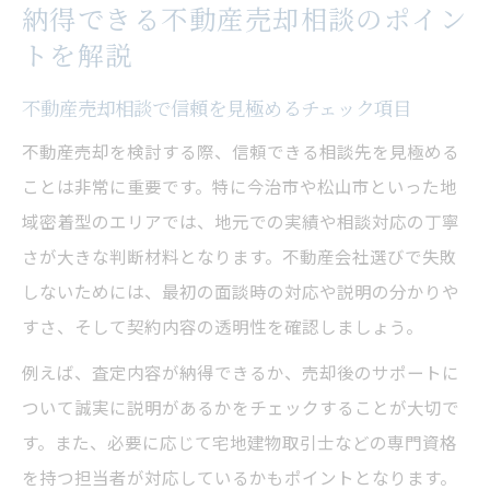
納得できる不動産売却相談のポイン
準
トを解説
口コミを活用した不動産売却相談の賢い進
め方
不動産売却相談で信頼を見極めるチェック項目
今治市松山市で信頼できる不動産売却の進め方
不動産売却を検討する際、信頼できる相談先を見極める
不動産売却に強い業者を見極めるポイント
ことは非常に重要です。特に今治市や松山市といった地
地元密着で安心できる不動産売却の進行手
域密着型のエリアでは、地元での実績や相談対応の丁寧
順
さが大きな判断材料となります。不動産会社選びで失敗
不動産売却を成功させる相談実例と注意点
しないためには、最初の面談時の対応や説明の分かりや
対応の丁寧な不動産会社の見分け方
すさ、そして契約内容の透明性を確認しましょう。
査定結果や対応で比較する不動産売却のコ
例えば、査定内容が納得できるか、売却後のサポートに
ツ
ついて誠実に説明があるかをチェックすることが大切で
不動産売却を成功へ導く相談先選びのコツ
す。また、必要に応じて宅地建物取引士などの専門資格
を持つ担当者が対応しているかもポイントとなります。
信頼できる不動産売却相談先の特徴とは