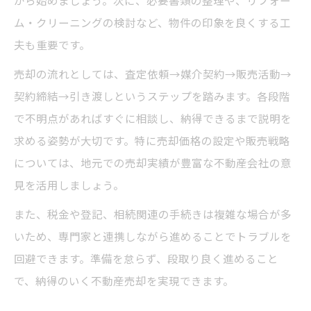
から始めましょう。次に、必要書類の整理や、リフォー
ム・クリーニングの検討など、物件の印象を良くする工
専門家との連携で不動産売却の不安を解消しよ
夫も重要です。
う
不動産売却で専門家相談が不可欠な理由
売却の流れとしては、査定依頼→媒介契約→販売活動→
税金や登記に強い相談先との連携方法
契約締結→引き渡しというステップを踏みます。各段階
で不明点があればすぐに相談し、納得できるまで説明を
不動産売却時のトラブル対策と専門家の役
求める姿勢が大切です。特に売却価格の設定や販売戦略
割
については、地元での売却実績が豊富な不動産会社の意
相続や空き家問題も解決できる相談体制と
見を活用しましょう。
は
また、税金や登記、相続関連の手続きは複雑な場合が多
不動産売却で複数の相談先を活用するメリ
いため、専門家と連携しながら進めることでトラブルを
ット
回避できます。準備を怠らず、段取り良く進めること
初めてでも安心な不動産売却への具体的な流れ
で、納得のいく不動産売却を実現できます。
初めての不動産売却相談に臨む際のポイン
ト