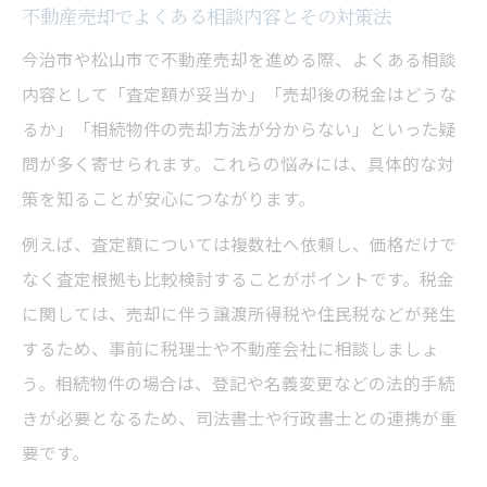
不動産売却でよくある相談内容とその対策法
不動産売却の流れと相談手順を徹底解説
今治市や松山市で不動産売却を進める際、よくある相談
査定から契約までの不動産売却相談の進め
内容として「査定額が妥当か」「売却後の税金はどうな
方
るか」「相続物件の売却方法が分からない」といった疑
成功する不動産売却までの具体的ステップ
問が多く寄せられます。これらの悩みには、具体的な対
不動産売却の手続きで必要な準備と相談方
策を知ることが安心につながります。
法
例えば、査定額については複数社へ依頼し、価格だけで
なく査定根拠も比較検討することがポイントです。税金
に関しては、売却に伴う譲渡所得税や住民税などが発生
するため、事前に税理士や不動産会社に相談しましょ
う。相続物件の場合は、登記や名義変更などの法的手続
きが必要となるため、司法書士や行政書士との連携が重
要です。