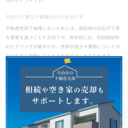
功のポイントです。
対応の丁寧な不動産会社の見分け方
不動産売却で後悔しないためには、相談時の対応が丁寧
な業者を選ぶことが大切です。具体的には、初回相談時
のヒアリングが細やかか、売却手続きや費用について分
かりやすく説明してくれるかがポイントとなります。
丁寧な業者は、質問への回答が迅速で、難しい専門用語
もわかりやすく説明してくれます。また、売却後のアフ
ターフォローや、トラブル時の相談窓口が明確であるか
も確認しましょう。口コミや評判、過去の相談事例を参
考にするのも有効です。
特に今治市や松山市のような地域では、地元住民との信
頼関係を大切にしている会社が多く見られます。売却だ