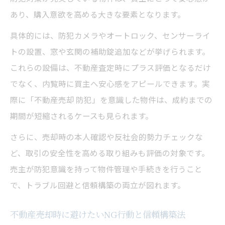
クポイント
あり、購入意欲を高める大きな要素となります。
安全な不動産売却を実現する反社チェック
具体的には、防犯カメラやオートロック、センサーライ
の方法
トの設置、窓や玄関の補助錠追加などが挙げられます。
実質的支配者確認で不動産売却のリスクを
これらの設備は、不動産査定時にプラス評価となるだけ
最小限に抑える
でなく、内覧時に買主へ安心感をアピールできます。実
マネロン対策が求められる不動産売却時の注意
際に「不動産売却 防犯」を意識した物件は、成約までの
点
期間が短縮されるケースも見られます。
不動産売却時に欠かせないマネロン対策の
さらに、売却時の本人確認や反社会的勢力チェックな
基本知識
ど、取引の安全性を高める取り組みも評価の対象です。
不動産売却でマネロンリスクを回避する実
売主が防犯意識を持って物件管理や手続きを行うこと
践ポイント
で、トラブル回避と信頼構築の両立が図れます。
取引時に求められる不動産売却のマネロン
対策手順
不動産売却時に避けたいNG行動と信頼構築法