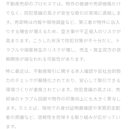
不動産売却のプロセスでは、物件の価値や売却価格だけ
取引トラブル回避に有効な防犯対策とは
でなく、防犯意識の高さが安全な取引の実現に直結しま
不動産売却時の取引トラブル回避に重要な
す。売却時は内覧や現地調査など、第三者が物件に出入
防犯対策
りする機会が増えるため、空き巣や不正侵入のリスクが
不動産売却で疑わしい取引を見抜くための
高まります。こうした状況で防犯対策が不十分だと、ト
チェック方法
ラブルや損害発生のリスクが増し、売主・買主双方の信
反社チェックと不動産売却の安全な進め方
頼関係が損なわれる可能性があります。
を解説
特に最近は、不動産取引に関する本人確認や反社会的勢
不動産売却時に役立つ取引相手の見極めテ
力のチェックが厳格化されており、安心して取引できる
クニック
環境づくりが重視されています。防犯意識の高さは、売
不動産売却リスクを下げるための実践的な
却後のトラブル回避や物件の印象向上にも大きく寄与し
防犯策
ます。たとえば、現地での身分証明書確認や実質的支配
不動産売却前の本人確認と防犯の重要性
者の把握など、信頼性を担保する取り組みが広がってい
ます。
不動産売却で本人確認を徹底するメリット