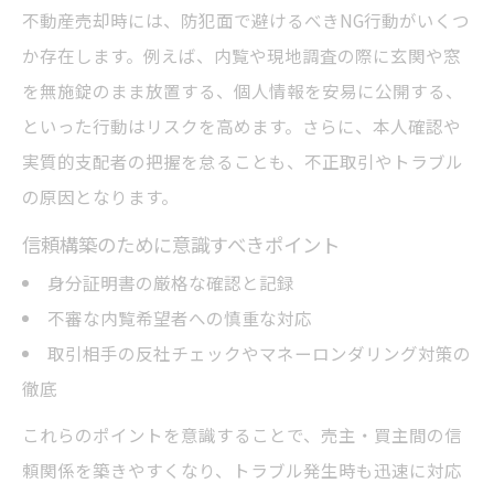
本人確認とマネロン対策が不動産売却の安
不動産売却時には、防犯面で避けるべきNG行動がいくつ
全を守る
か存在します。例えば、内覧や現地調査の際に玄関や窓
不動産売却における疑わしい取引の見極め
を無施錠のまま放置する、個人情報を安易に公開する、
方とは
といった行動はリスクを高めます。さらに、本人確認や
実質的支配者の把握を怠ることも、不正取引やトラブル
の原因となります。
信頼構築のために意識すべきポイント
身分証明書の厳格な確認と記録
不審な内覧希望者への慎重な対応
取引相手の反社チェックやマネーロンダリング対策の
徹底
これらのポイントを意識することで、売主・買主間の信
頼関係を築きやすくなり、トラブル発生時も迅速に対応