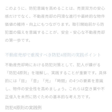
と防犯効果
このように、防犯意識を高めることは、売買双方の安心
本人確認が不動産売却の安全性を高める理
感だけでなく、不動産売却の円滑な進行や最終的な物件
由とは
価値の維持・向上にもつながります。取引開始前から防
不動産売却前に必要な身分証明書と防犯意
犯面の備えを意識することが、安全・安心な不動産売却
識
の第一歩です。
土地売買での本人確認が防犯対策に直結す
不動産売却で重視すべき防犯4原則の実践ポイント
る仕組み
不動産売却時における防犯対策として、犯人が嫌がる
不動産売却時にお客様カードを活用した防
「防犯4原則」を理解し、実践することが重要です。具体
犯強化法
的には「目」「音」「光」「時間」の4つの要素を意識
売却時の不動産防犯チェックリスト活用術
し、物件の安全性を高めましょう。これらは空き巣や不
不動産売却で使える防犯チェックリストの
正侵入を未然に防ぐための基本的な考え方です。
効果的な活用法
防犯4原則の実践例
売却前に確認したい不動産防犯チェックポ