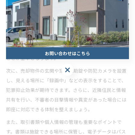
不動産売却リスクを下げるための実践的な防犯策
不動産売却時のリスクを最小限に抑えるためには、実践
的な防犯策を講じることが大切です。まず、内覧や現地
調査のスケジュール管理を徹底し、不審な訪問者を防ぐ
お問い合わせはこちら
ことが基本となります。
次に、売却物件の玄関や窓に補助錠や防犯カメラを設置
し、見える場所に「録画中」などの表示をすることで、
犯罪抑止効果が期待できます。さらに、近隣住民と情報
共有を行い、不審者の目撃情報や異変があった場合には
即座に対応できる体制を整えましょう。
また、取引書類や個人情報の管理も重要なポイントで
す。書類は施錠できる場所に保管し、電子データはパス