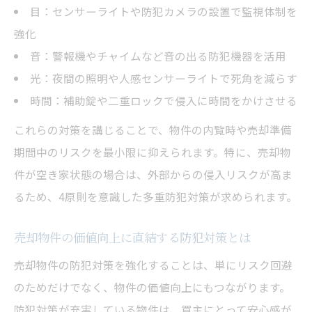
目：センサーライトや防犯カメラの設置で監視体制を
イント
強化
疑わしい取引を防ぐための不動産売却チェ
音：警報機やチャイムなど音の出る防犯機器を活用
ックリスト
光：夜間の照明や人感センサーライトで死角を減らす
不動産売却と防犯の両立を実現する管理術
時間：補助錠や二重ロックで侵入に時間をかけさせる
を解説
これらの対策を講じることで、物件の内覧時や売却準備
防犯チェックリストで不動産売却時の安心
期間中のリスクを最小限に抑えられます。特に、売却物
を確保する方法
件が空き家状態の場合は、外部からの侵入リスクが高ま
実質的支配者確認と安全な不動産売却の仕方
るため、4原則を意識した多重防犯対策が求められます。
不動産売却における実質的支配者確認の重
要性を解説
売却物件の価値向上に直結する防犯対策とは
実質的支配者確認が不動産売却の安全性を
売却物件の防犯対策を強化することは、単にリスク回避
高める理由
のためだけでなく、物件の価値向上にもつながります。
不動産売却時に必要な実質的支配者チェッ
防犯対策が充実している物件は、買主にとって安心感が