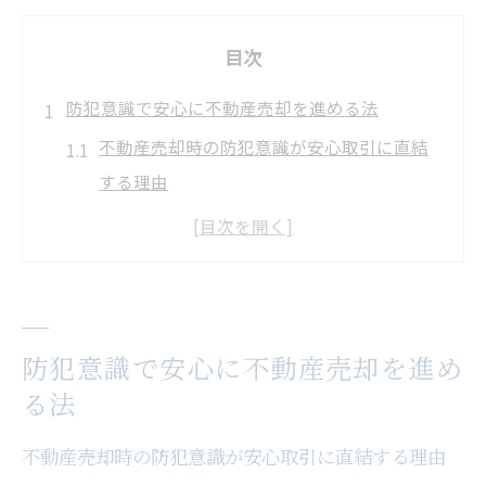
目次
防犯意識で安心に不動産売却を進める法
不動産売却時の防犯意識が安心取引に直結
する理由
不動産売却で重視すべき防犯4原則の実践ポ
イント
売却物件の価値向上に直結する防犯対策と
は
防犯意識で安心に不動産売却を進め
不動産売却時に避けたいNG行動と信頼構築
る法
法
不動産売却の安心につながる事前準備とチ
不動産売却時の防犯意識が安心取引に直結する理由
ェック項目