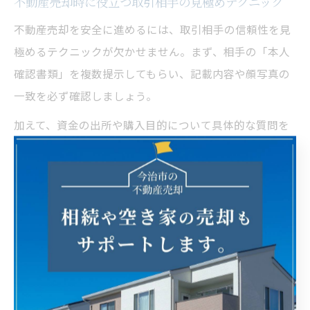
不動産売却時に役立つ取引相手の見極めテクニック
不動産売却を安全に進めるには、取引相手の信頼性を見
極めるテクニックが欠かせません。まず、相手の「本人
確認書類」を複数提示してもらい、記載内容や顔写真の
一致を必ず確認しましょう。
加えて、資金の出所や購入目的について具体的な質問を
行い、曖昧な回答や過度な現金志向が見られる場合は注
意が必要です。直接会って話すことで、表情や態度から
誠実さや信頼性を測ることも効果的です。
また、不動産会社を通じて「お客様カード」や過去の取
引履歴、反社チェック結果などを共有してもらうこと
で、取引相手の背景を多角的に把握できます。万が一、
不審な点や気になる点があれば、無理に取引を進めず、
専門家に相談することをおすすめします。