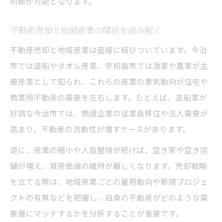
判断が可能となります。
不動産売却で地域資産を最大限に活かす方
法
不動産売却と地域産業の関係を読み解く
戦略策定に役立つ地域特性の見極め方
不動産売却と地域産業は密接に結びついています。今治
地域資源と連動した不動産売却戦略の実践
市では造船やタオル産業、宇和島市では漁業や農業が主
不動産売却における地域独自の工夫を探る
要産業として知られ、これらの産業の景気動向が住宅や
商業用不動産の需要を左右します。たとえば、造船業が
好調な今治市では、関連企業の従業員移住や法人需要が
高まり、不動産の流動性が増すケースがあります。
逆に、産業の縮小や人員整理が続けば、空き家や空き店
舗が増え、資産価値の維持が難しくなります。売却戦略
を立てる際は、地域産業ごとの雇用動向や新規プロジェ
クトの有無などを把握し、自身の不動産がどのような需
要層にマッチするかを分析することが重要です。