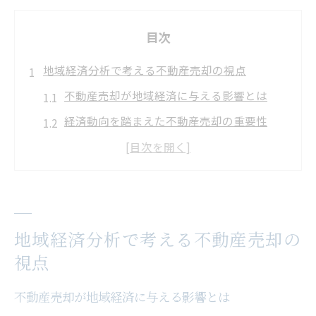
目次
地域経済分析で考える不動産売却の視点
不動産売却が地域経済に与える影響とは
経済動向を踏まえた不動産売却の重要性
不動産売却と地域産業の関係を読み解く
地域資産活用と不動産売却の新たな視点
地域景気による不動産売却タイミングの考
え方
地域経済分析で考える不動産売却の
産業構造と不動産売却戦略のつながり
視点
産業構造の変化が不動産売却に与える影響
不動産売却が地域経済に与える影響とは
不動産売却戦略に産業データを活用する利