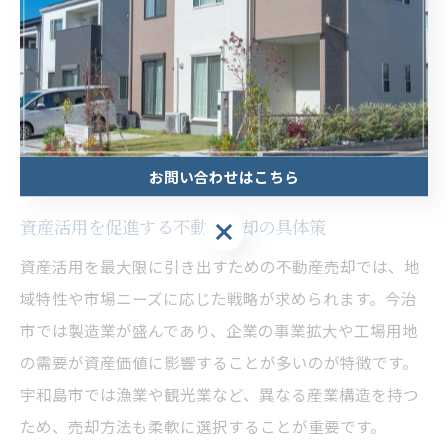
実際に不動産売却でよくある失敗例として、「地域相場
を把握せずに高値設定した結果、売却期間が長引いた」
というケースがあります。こうした事態を避けるために
も、フレームワークを使って計画的に進めることが不可
欠です。
お問い合わせはこちら
資産活用を促進する不動産売却の具体策
資産活用を最大限に引き出すための不動産売却では、地
域特性や市場ニーズに応じた戦略が求められます。今治
市では製造業が盛んであり、企業の事業拡大や工場用地
の需要が資産価値に影響することが多いのが特徴です。
宇和島市では漁業や観光業など、異なる産業構造を持つ
ため、売却方法も柔軟に選択することが重要です。