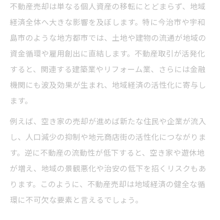
点
不動産売却は単なる個人資産の移転にとどまらず、地域
主要産業と不動産売却の戦略的連携方法
経済全体へ大きな影響を及ぼします。特に今治市や宇和
地域産業の成長が不動産売却に与える効果
島市のような地方都市では、土地や建物の流通が地域の
資金循環や雇用創出に直結します。不動産取引が活発化
産業構造分析で不動産売却戦略を練る
すると、関連する建築業やリフォーム業、さらには金融
実践的フレームワークで資産活用を深掘り
機関にも波及効果が生まれ、地域経済の活性化に寄与し
不動産売却に役立つ実践的フレームワーク
ます。
とは
例えば、空き家の売却が進めば新たな住民や企業が流入
資産活用を促進する不動産売却の具体策
し、人口減少の抑制や地元商店街の活性化につながりま
不動産売却フレームワークで戦略を明確化
す。逆に不動産の流動性が低下すると、空き家や遊休地
資産活用視点で見直す不動産売却プロセス
が増え、地域の景観悪化や治安の低下を招くリスクもあ
不動産売却フレームワーク活用のポイント
ります。このように、不動産売却は地域経済の健全な循
今治市や宇和島市の事例から学ぶ売却術
環に不可欠な要素と言えるでしょう。
不動産売却の成功例を今治市で検証する