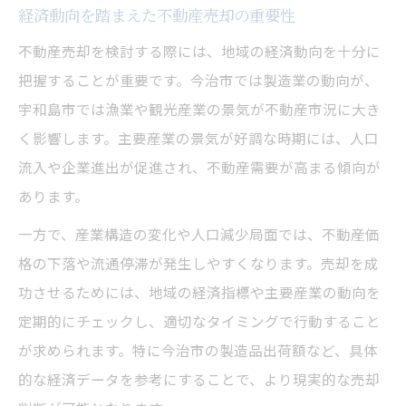
経済動向を踏まえた不動産売却の重要性
宇和島市における不動産売却のポイント
事例で学ぶ不動産売却の実践的アプローチ
不動産売却を検討する際には、地域の経済動向を十分に
把握することが重要です。今治市では製造業の動向が、
地域事例を活かした不動産売却の工夫
宇和島市では漁業や観光産業の景気が不動産市況に大き
今治市と宇和島市の不動産売却の傾向分析
く影響します。主要産業の景気が好調な時期には、人口
不動産売却の成功を導く判断基準を探る
流入や企業進出が促進され、不動産需要が高まる傾向が
不動産売却で重要となる判断基準を解説
あります。
地域経済と関連した不動産売却の決め手
一方で、産業構造の変化や人口減少局面では、不動産価
成功する不動産売却の判断ポイントとは
格の下落や流通停滞が発生しやすくなります。売却を成
不動産売却時の最適な判断軸を見極める
功させるためには、地域の経済指標や主要産業の動向を
売却成功へ導く不動産売却の基準設定
定期的にチェックし、適切なタイミングで行動すること
地域特性を活かした戦略策定の重要性
が求められます。特に今治市の製造品出荷額など、具体
地域特性を踏まえた不動産売却戦略の立案
的な経済データを参考にすることで、より現実的な売却