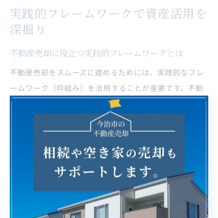
実践的フレームワークで資産活用を
深掘り
不動産売却に役立つ実践的フレームワークとは
不動産売却をスムーズに進めるためには、実践的なフレ
ームワーク（枠組み）を活用することが重要です。不動
産売却のフレームワークとは、情報収集から価格査定、
売却活動、契約・引き渡しまでの一連の流れを体系的に
整理し、判断基準や進め方を明確にする手法です。
たとえば今治市や宇和島市では、地域の産業動向や人口
推移など経済要因を踏まえたうえで、売却時期や価格設
定を決定する必要があります。こうしたプロセスを可視
化することで、感情的な判断や思い込みによる失敗を防
ぎ、客観的な売却戦略を立てやすくなります。