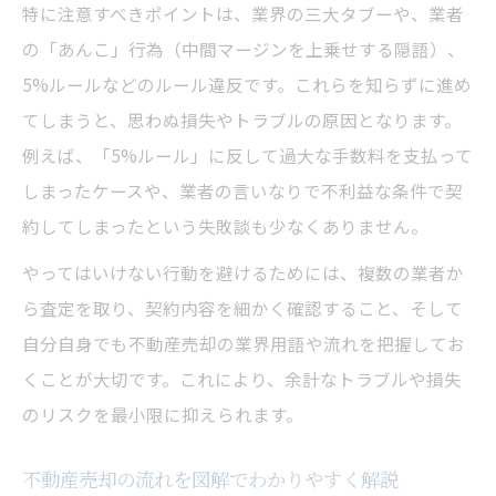
特に注意すべきポイントは、業界の三大タブーや、業者
不動産売却で司法書士と連絡する流れ解説
の「あんこ」行為（中間マージンを上乗せする隠語）、
司法書士が関与する不動産売却の重要場面
5%ルールなどのルール違反です。これらを知らずに進め
不動産売却時の書類提出と司法書士対応法
てしまうと、思わぬ損失やトラブルの原因となります。
売主が知るべき司法書士とのやり取り手順
例えば、「5%ルール」に反して過大な手数料を支払って
しまったケースや、業者の言いなりで不利益な条件で契
不動産売却と司法書士費用トラブル回避術
約してしまったという失敗談も少なくありません。
やってはいけない行動を避けるためには、複数の業者か
ら査定を取り、契約内容を細かく確認すること、そして
自分自身でも不動産売却の業界用語や流れを把握してお
くことが大切です。これにより、余計なトラブルや損失
のリスクを最小限に抑えられます。
不動産売却の流れを図解でわかりやすく解説