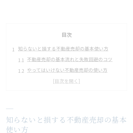
目次
知らないと損する不動産売却の基本使い方
不動産売却の基本流れと失敗回避のコツ
やってはいけない不動産売却の使い方
不動産売却の流れを図解でわかりやすく解
説
売主目線で考える不動産売却のチェックポ
イント
知らないと損する不動産売却の基本
不動産売却時に注意する落とし穴事例
使い方
業界用語に強くなる不動産売却の流れ解説