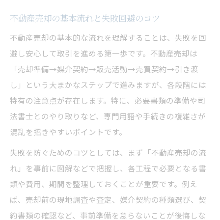
不動産売却業界用語の基礎知識を解説
不動産売却の基本流れと失敗回避のコツ
流れで押さえる不動産売却用語の使い方
不動産売却の基本的な流れを理解することは、失敗を回
売主が知るべき不動産売却の契約用語集
避し安心して取引を進める第一歩です。不動産売却は
不動産売却の流れを言葉でしっかり理解
「売却準備→媒介契約→販売活動→売買契約→引き渡
し」という大まかなステップで進みますが、各段階には
図解でわかる不動産売買のプロ用語一覧
特有の注意点が存在します。特に、必要書類の準備や司
失敗しないために準備したい必要書類一覧
法書士とのやり取りなど、専門用語や手続きの複雑さが
不動産売却で必須の必要書類チェックリス
混乱を招きやすいポイントです。
ト
失敗を防ぐためのコツとしては、まず「不動産売却の流
売却前に揃えたい物件固有書類とポイント
れ」を事前に図解などで把握し、各工程で必要となる書
不動産売却に強い人が準備する書類の流れ
類や費用、期間を整理しておくことが重要です。例え
必要書類不足が招く不動産売却の失敗例
ば、売却前の現地調査や査定、媒介契約の種類選び、契
登記済権利証など重要書類の管理方法
約書類の確認など、事前準備を怠らないことが後悔しな