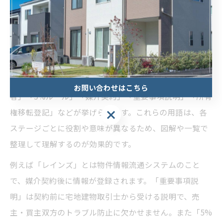
めての売主の方は、チェックリストや用語集を活用し、
疑問点はその都度専門家に相談しましょう。
図解でわかる不動産売買のプロ用語一覧
不動産売買の現場では、業界特有の専門用語が多数登場
します。代表的なものとして「レインズ」「あんこ業
お問い合わせはこちら
者」「5%ルール」「媒介契約」「重要事項説明」「所有
権移転登記」などが挙げられます。これらの用語は、各
ステージごとに役割や意味が異なるため、図解や一覧で
整理して理解するのが効果的です。
例えば「レインズ」とは物件情報流通システムのこと
で、媒介契約後に情報が登録されます。「重要事項説
明」は契約前に宅地建物取引士から受ける説明で、売
主・買主双方のトラブル防止に欠かせません。また「5%