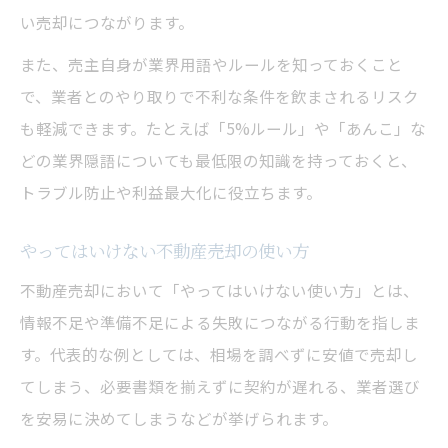
あんこ業者や5%ルール徹底理解でリスク回避
い売却につながります。
不動産売却のあんこ業者に注意する理由
また、売主自身が業界用語やルールを知っておくこと
5%ルールの本質と売却時のリスク回避策
で、業者とのやり取りで不利な条件を飲まされるリスク
あんこ業者の見分け方と安全な不動産売却
も軽減できます。たとえば「5%ルール」や「あんこ」な
不動産売却の5%ルール活用と落とし穴
どの業界隠語についても最低限の知識を持っておくと、
真正売買を守るための不動産売却対策
トラブル防止や利益最大化に役立ちます。
知っておきたい三大タブーと落とし穴の回避策
やってはいけない不動産売却の使い方
不動産売却でやってはいけない三大タブー
不動産売却において「やってはいけない使い方」とは、
落とし穴を防ぐ不動産売却の注意ポイント
情報不足や準備不足による失敗につながる行動を指しま
売主が気を付けたい家の売却失敗事例集
す。代表的な例としては、相場を調べずに安値で売却し
不動産売却の流れで避けたいリスクとは
てしまう、必要書類を揃えずに契約が遅れる、業者選び
契約時に注意するべき落とし穴の回避法
を安易に決めてしまうなどが挙げられます。
不動産売却時の司法書士とのやり取り完全把握