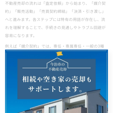
不動産売却の流れは「査定依頼」から始まり、「媒介契
約」「販売活動」「売買契約締結」「決済・引き渡し」
へと進みます。各ステップには特有の用語が存在し、流
れを理解することで、手続きの見通しやトラブル回避が
容易になります。
例えば「媒介契約」では、専任・専属専任・一般の3種
類があり、どれを選ぶかで売却活動や責任範囲が変わり
ます。また「決済」や「所有権移転登記」といった手続
きは、司法書士との連携や必要書類の準備が求められる
ため、用語の意味を事前に理解しておくことが重要で
す。
流れに沿って用語を一つひとつ確認しながら進めること
で、売却の失敗リスクを最小限に抑えられます。特に初