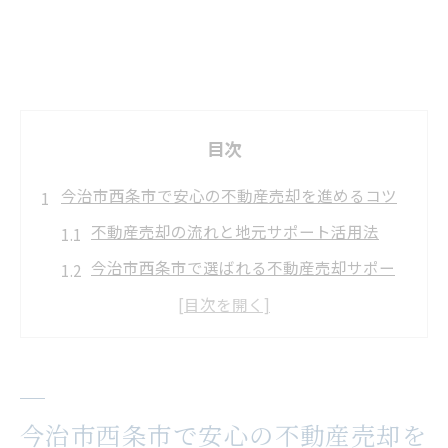
目次
今治市西条市で安心の不動産売却を進めるコツ
不動産売却の流れと地元サポート活用法
今治市西条市で選ばれる不動産売却サポー
ト
失敗しない不動産売却手続きの注意点
不動産売却で後悔しないための事前準備
地域密着の不動産売却はサポート体制が鍵
今治市西条市で安心の不動産売却を
信頼できるサポート体制の見極め方とは