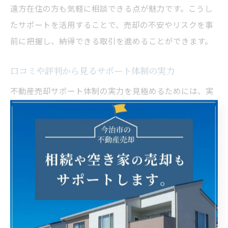
遠方在住の方も気軽に相談できる点が魅力です。こうし
たサポートを活用することで、売却の不安やリスクを事
前に把握し、納得できる取引を進めることができます。
口コミや評判から見るサポート体制の実力
不動産売却サポート体制の実力を見極めるためには、実
際に利用した方の口コミや評判を参考にすることが有効
です。愛媛県今治市や西条市では、地元密着型の会社に
対して「親身な対応」「迅速な手続き」「丁寧な説明」
といった評価が多く寄せられています。
ただし、口コミだけに依存せず、複数の会社を比較検討
することが大切です。実際の利用者の声からは、担当者
の対応の良し悪しやサポート内容の充実度が分かるた
め、希望に合った会社選びの参考になります。成功事例