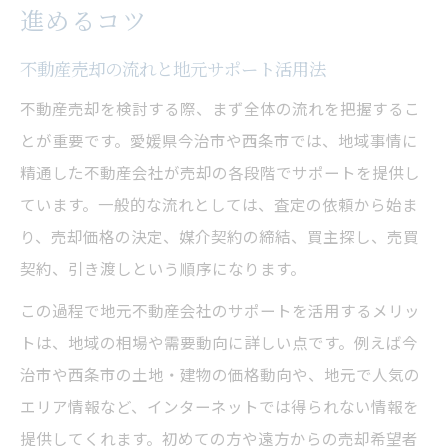
進めるコツ
不動産売却で重視したいサポート体制とは
不動産売却の流れと地元サポート活用法
担当者の対応力で不動産売却が変わる理由
信頼できる不動産売却サポートの特徴
不動産売却を検討する際、まず全体の流れを把握するこ
無料相談や査定の活用で安心の売却を実現
とが重要です。愛媛県今治市や西条市では、地域事情に
精通した不動産会社が売却の各段階でサポートを提供し
口コミや評判から見るサポート体制の実力
ています。一般的な流れとしては、査定の依頼から始ま
不動産売却の成功は地元密着型サポートから
り、売却価格の決定、媒介契約の締結、買主探し、売買
地元密着型不動産売却サポートの強み
契約、引き渡しという順序になります。
今治市西条市の不動産売却で選ぶべき会社
この過程で地元不動産会社のサポートを活用するメリッ
地域情報を活かした不動産売却のコツ
トは、地域の相場や需要動向に詳しい点です。例えば今
地元の評判が良い不動産売却サポートとは
治市や西条市の土地・建物の価格動向や、地元で人気の
地元業者ならではの不動産売却サポート事
エリア情報など、インターネットでは得られない情報を
例
提供してくれます。初めての方や遠方からの売却希望者