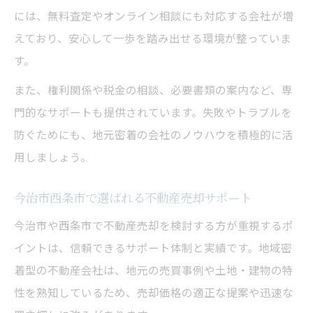
相続や空き家管理に強い売却サポート事例
には、無料査定やオンライン相談にも対応する会社が増
相続物件の不動産売却サポート体制を解説
えており、安心して一歩を踏み出せる環境が整っていま
空き家管理も任せられる不動産売却の実例
す。
相続や空き家で役立つ売却の相談ポイント
また、権利関係や税金の相談、必要書類の案内など、専
不動産売却で生じる権利関係の整理方法
門的なサポートも提供されています。失敗やトラブルを
専門家連携で安心の相続不動産売却が可能
防ぐためにも、地元密着の会社のノウハウを積極的に活
用しましょう。
複数の査定で高値売却を狙うポイント解説
不動産売却で複数査定を活用するメリット
今治市西条市で選ばれる不動産売却サポート
高値売却につながる査定比較のポイント
今治市や西条市で不動産売却を検討する方が重視するポ
不動産売却で査定額に差が出る理由とは
イントは、信頼できるサポート体制と実績です。地域密
納得のいく売却のための無料査定活用法
着型の不動産会社は、地元の売買事例や土地・建物の特
一括査定サービスで不動産売却を有利に
性を熟知しているため、売却価格の適正な提案や迅速な
オンライン相談で手間なく売却を実現する秘訣