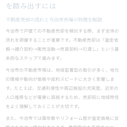
を踏み出すには
不動産売却前に知っておくべき相場と査定
基準
不動産売却の流れと今治市市場の特徴を解説
今治市の土地や中古物件動向と売却の影響
今治市で戸建ての不動産売却を検討する際、まず全体の
戸建て売却を成功へ導くための重要ポイント
流れを把握することが重要です。不動産売却は「査定依
不動産売却で重視すべき戸建て査定のコツ
頼→媒介契約→販売活動→売買契約→引渡し」という基
戸建ての資産価値を高めるための改善策
本的なステップで進みます。
今治市で選ばれる不動産売却の媒介方法
今治市の不動産市場は、地域密着型の取引が多く、地元
売却活動で意識したい今治市周辺需要の動
の情報や動向が価格や成約スピードに大きく影響しま
き
す。たとえば、交通利便性や周辺施設の充実度、近年の
不動産売却成功者に学ぶ事前準備と注意点
人口推移などが需要に直結するため、売却前に地域特性
高値成約を目指す今治市の不動産売却戦略
をよく理解しておくことが大切です。
不動産売却価格アップのための戦略的アプ
また、今治市では築年数やリフォーム歴が査定価格に反
ローチ