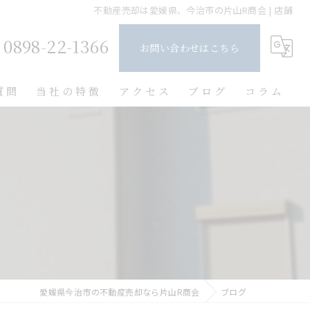
不動産売却は愛媛県、今治市の片山R商会 | 店舗
0898-22-1366
お問い合わせはこちら
質問
当社の特徴
アクセス
ブログ
コラム
土地
店舗
リノベーション
新築
中古
愛媛県今治市の不動産売却なら片山R商会
ブログ