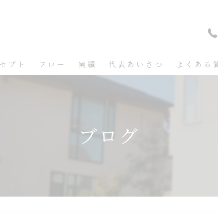
セプト
フロー
実績
代表あいさつ
よくある
ブログ