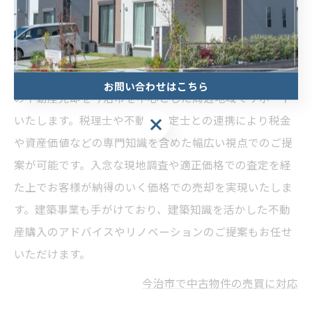
相続や離婚、住み替えなど様々なご事情による中古住宅
お問い合わせはこちら
の不動産売却を今治市を中心とした周辺地域でサポート
いたします。税理士や不動産鑑定士との連携により税金
お問い合わせはこちら
や資産価値などの専門知識を含めた幅広い視点でのご提
案が可能です。入念な現地調査や適正価格での査定を経
た上でお客様が納得のいく価格での売却を実現いたしま
す。建築事業も手がけており、建築知識を活かした不動
産購入のアドバイスやリノベーションのご提案もお任せ
いただけます。
今治市で中古物件の売買に対応