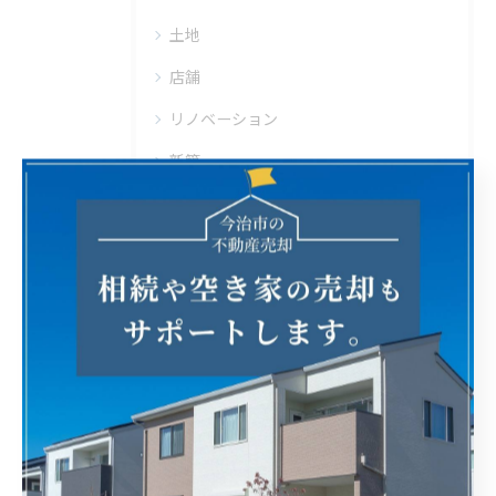
土地
店舗
リノベーション
新築
中古
タグ
Tags
今治市
不動産売却
相続
離婚
転居
住み替え
空き家
空き地
地域密着
企業間売買
増築
商店街